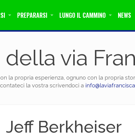
SI
PREPARARSI
LUNGO IL CAMMINO
NEWS
ti della via Fra
on la propria esperienza, ognuno con la propria stori
contateci la vostra scrivendoci a
info@laviafrancisca
Jeff Berkheiser