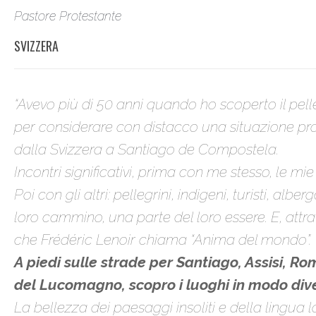
Pastore Protestante
SVIZZERA
“Avevo più di 50 anni quando ho scoperto il pelle
per considerare con distacco una situazione profe
dalla Svizzera a Santiago de Compostela.
Incontri significativi, prima con me stesso, le mie 
Poi con gli altri: pellegrini, indigeni, turisti, a
loro cammino, una parte del loro essere. E, attrav
che Frédéric Lenoir chiama “Anima del mondo”.
A piedi sulle strade per Santiago, Assisi, Ro
del Lucomagno, scopro i luoghi in modo dive
La bellezza dei paesaggi insoliti e della lingua loc