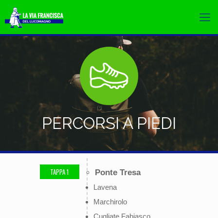
PERCORSI A PIEDI
TAPPA 1
Ponte Tresa
Lavena
Marchirolo
Cugliate Fabiasco