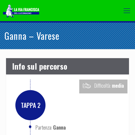
Ganna – Varese
Info sul percorso
media
Difficoltà:
TAPPA 2
•
Ganna
Partenza: