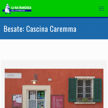
Besate: Cascina Caremma