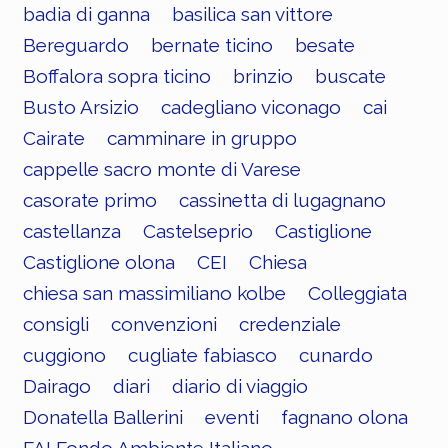
badia di ganna
basilica san vittore
Bereguardo
bernate ticino
besate
Boffalora sopra ticino
brinzio
buscate
Busto Arsizio
cadegliano viconago
cai
Cairate
camminare in gruppo
cappelle sacro monte di Varese
casorate primo
cassinetta di lugagnano
castellanza
Castelseprio
Castiglione
Castiglione olona
CEI
Chiesa
chiesa san massimiliano kolbe
Colleggiata
consigli
convenzioni
credenziale
cuggiono
cugliate fabiasco
cunardo
Dairago
diari
diario di viaggio
Donatella Ballerini
eventi
fagnano olona
FAI Fondo Ambiente Italiano