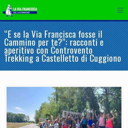
“E se la Via Francisca fosse il
Cammino per te?”: racconti e
aperitivo con Controvento
Trekking a Castelletto di Cuggiono