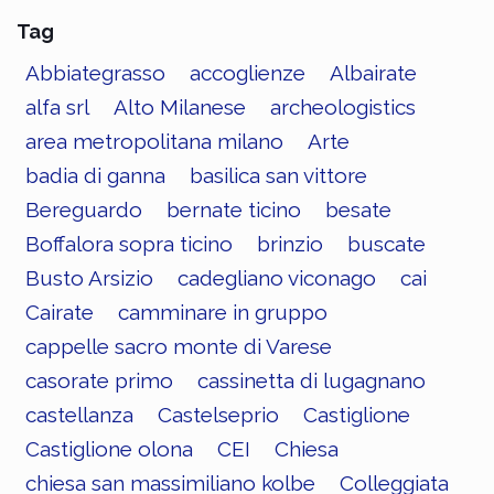
Tag
Abbiategrasso
accoglienze
Albairate
alfa srl
Alto Milanese
archeologistics
area metropolitana milano
Arte
badia di ganna
basilica san vittore
Bereguardo
bernate ticino
besate
Boffalora sopra ticino
brinzio
buscate
Busto Arsizio
cadegliano viconago
cai
Cairate
camminare in gruppo
cappelle sacro monte di Varese
casorate primo
cassinetta di lugagnano
castellanza
Castelseprio
Castiglione
Castiglione olona
CEI
Chiesa
chiesa san massimiliano kolbe
Colleggiata