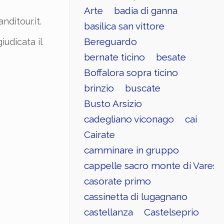
Arte
badia di ganna
ditour.it.
basilica san vittore
Bereguardo
iudicata il
bernate ticino
besate
Boffalora sopra ticino
brinzio
buscate
Busto Arsizio
cadegliano viconago
cai
Cairate
camminare in gruppo
cappelle sacro monte di Varese
casorate primo
cassinetta di lugagnano
castellanza
Castelseprio