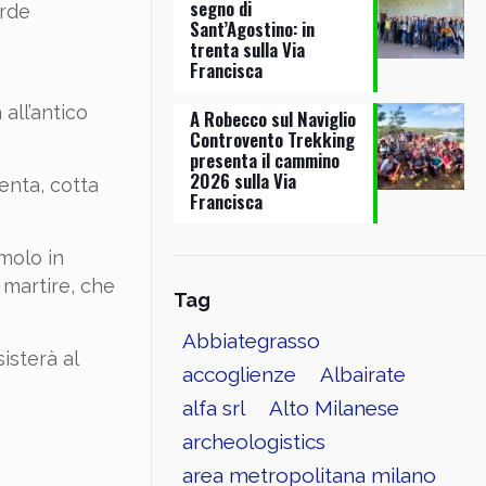
segno di
erde
Sant’Agostino: in
trenta sulla Via
Francisca
all’antico
A Robecco sul Naviglio
Controvento Trekking
presenta il cammino
2026 sulla Via
enta, cotta
Francisca
molo in
 martire, che
Tag
Abbiategrasso
isterà al
accoglienze
Albairate
alfa srl
Alto Milanese
archeologistics
area metropolitana milano