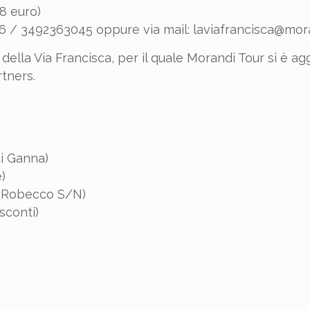
8 euro)
6 / 3492363045 oppure via mail: laviafrancisca@moran
 della Via Francisca, per il quale Morandi Tour si è agg
tners.
di Ganna)
)
– Robecco S/N)
sconti)