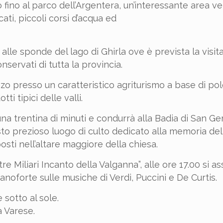
o fino al parco dell’Argentera, un’interessante area v
cati, piccoli corsi d’acqua ed
lle sponde del lago di Ghirla ove è prevista la visita 
nservati di tutta la provincia.
zo presso un caratteristico agriturismo a base di pol
 tipici delle valli.
na trentina di minuti e condurrà alla Badia di San Ge
to prezioso luogo di culto dedicato alla memoria del
posti nell’altare maggiore della chiesa.
e Miliari Incanto della Valganna”, alle ore 17.00 si ass
oforte sulle musiche di Verdi, Puccini e De Curtis.
 sotto al sole.
a Varese.