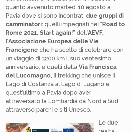
quanto avvenuto martedì 10 agosto a
Pavia dove si sono incontrati
due gruppi di
camminatori
: quelli impegnati nel “
Road to
Rome 2021. Start again
!” dell’
AEVF,
l’Associazione Europea delle Vie
Francigene
che ha scelto di celebrare con
un viaggio di 3200 km il suo ventesimo
anniversario, e quelli della
Via Francisca
del Lucomagno,
il trekking che unisce il
Lago di Costanza al Lago di Lugano e
quest’ultimo a Pavia dopo aver
attraversato la Lombardia da Nord a Sud
attraverso parchi e siti Unesco.
Le due
realtà