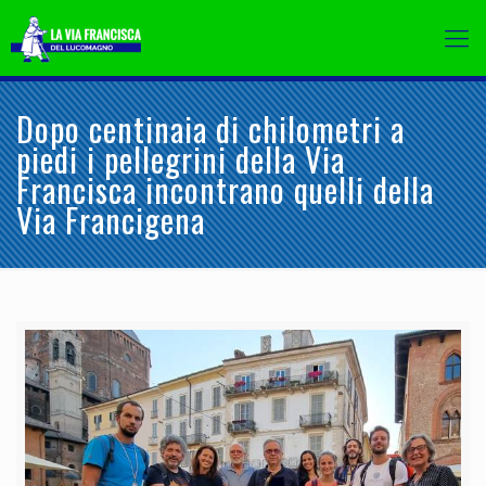
Dopo centinaia di chilometri a
piedi i pellegrini della Via
Francisca incontrano quelli della
Via Francigena