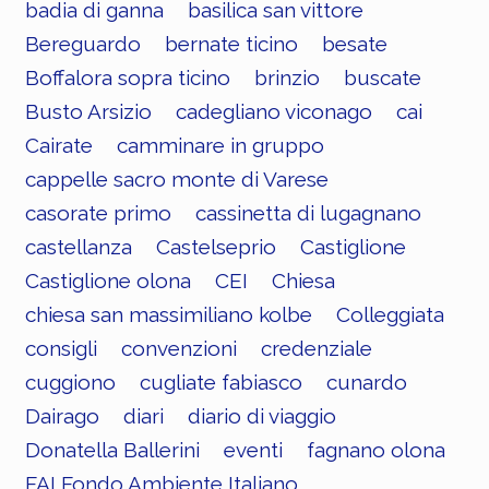
badia di ganna
basilica san vittore
Bereguardo
bernate ticino
besate
Boffalora sopra ticino
brinzio
buscate
Busto Arsizio
cadegliano viconago
cai
Cairate
camminare in gruppo
cappelle sacro monte di Varese
casorate primo
cassinetta di lugagnano
castellanza
Castelseprio
Castiglione
Castiglione olona
CEI
Chiesa
chiesa san massimiliano kolbe
Colleggiata
consigli
convenzioni
credenziale
cuggiono
cugliate fabiasco
cunardo
Dairago
diari
diario di viaggio
Donatella Ballerini
eventi
fagnano olona
FAI Fondo Ambiente Italiano