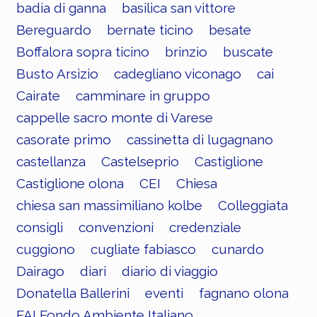
badia di ganna
basilica san vittore
Bereguardo
bernate ticino
besate
Boffalora sopra ticino
brinzio
buscate
Busto Arsizio
cadegliano viconago
cai
Cairate
camminare in gruppo
cappelle sacro monte di Varese
casorate primo
cassinetta di lugagnano
castellanza
Castelseprio
Castiglione
Castiglione olona
CEI
Chiesa
chiesa san massimiliano kolbe
Colleggiata
consigli
convenzioni
credenziale
cuggiono
cugliate fabiasco
cunardo
Dairago
diari
diario di viaggio
Donatella Ballerini
eventi
fagnano olona
FAI Fondo Ambiente Italiano