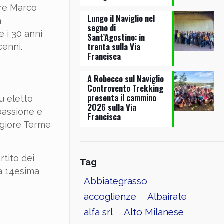
ore Marco
Lungo il Naviglio nel
a
segno di
 i 30 anni
Sant’Agostino: in
trenta sulla Via
cenni.
Francisca
A Robecco sul Naviglio
Controvento Trekking
presenta il cammino
Fu eletto
2026 sulla Via
 passione e
Francisca
ggiore Terme
rtito dei
Tag
la 14esima
Abbiategrasso
accoglienze
Albairate
alfa srl
Alto Milanese