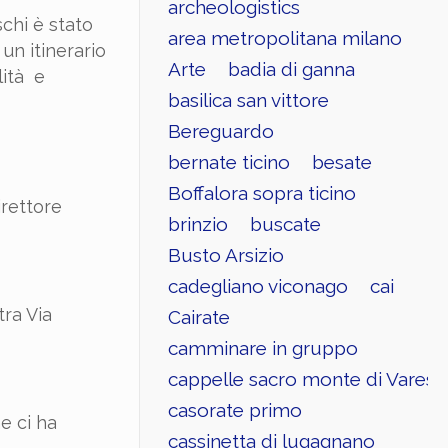
archeologistics
schi è stato
area metropolitana milano
un itinerario
Arte
badia di ganna
lità e
basilica san vittore
Bereguardo
bernate ticino
besate
Boffalora sopra ticino
irettore
brinzio
buscate
Busto Arsizio
cadegliano viconago
cai
tra Via
Cairate
camminare in gruppo
cappelle sacro monte di Varese
casorate primo
e ci ha
cassinetta di lugagnano