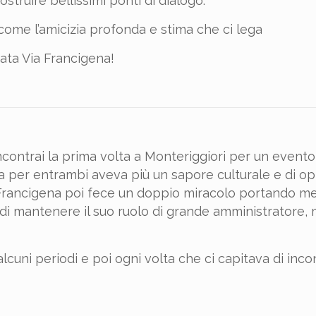
truire bellissimi ponti di dialogo.
come l’amicizia profonda e stima che ci lega
ata Via Francigena!
ncontrai la prima volta a Monteriggiori per un evento
a per entrambi aveva più un sapore culturale e di op
 Francigena poi fece un doppio miracolo portando m
i di mantenere il suo ruolo di grande amministratore, m
cuni periodi e poi ogni volta che ci capitava di inco