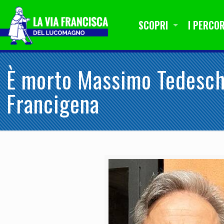
SCOPRI
I PERCOR
È morto Massimo Tedeschi
Francigena