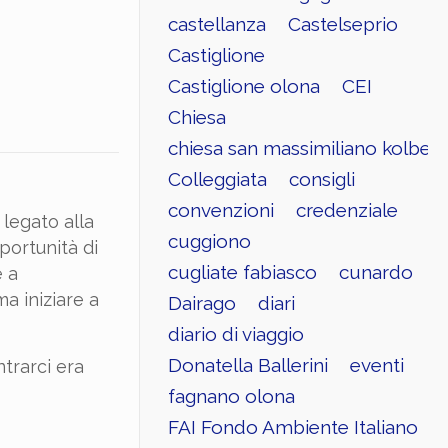
castellanza
Castelseprio
Castiglione
Castiglione olona
CEI
Chiesa
chiesa san massimiliano kolbe
Colleggiata
consigli
convenzioni
credenziale
 legato alla
cuggiono
portunità di
cugliate fabiasco
cunardo
e a
a iniziare a
Dairago
diari
diario di viaggio
Donatella Ballerini
eventi
ntrarci era
fagnano olona
FAI Fondo Ambiente Italiano