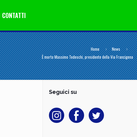
CONTATTI
Home
News
È morto Massimo Tedeschi, presidente della Via Francigena
Seguici su