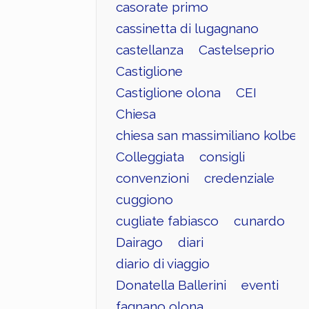
casorate primo
cassinetta di lugagnano
castellanza
Castelseprio
Castiglione
Castiglione olona
CEI
Chiesa
chiesa san massimiliano kolbe
Colleggiata
consigli
convenzioni
credenziale
cuggiono
cugliate fabiasco
cunardo
Dairago
diari
diario di viaggio
Donatella Ballerini
eventi
fagnano olona