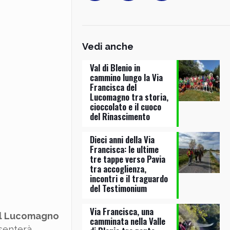
Vedi anche
Val di Blenio in
cammino lungo la Via
Francisca del
Lucomagno tra storia,
cioccolato e il cuoco
del Rinascimento
Dieci anni della Via
Francisca: le ultime
tre tappe verso Pavia
tra accoglienza,
incontri e il traguardo
del Testimonium
Via Francisca, una
del Lucomagno
camminata nella Valle
esenterà