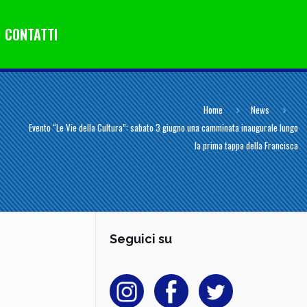
CONTATTI
Home
News
Evento “Le Vie della Cultura”: sabato 3 giugno una camminata inaugurale lungo
la prima tappa della Francisca
Seguici su