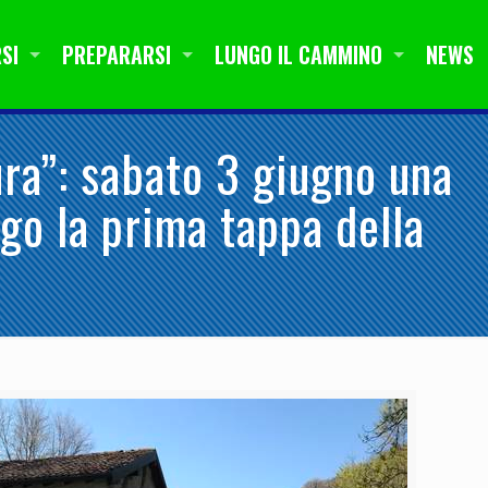
SI
PREPARARSI
LUNGO IL CAMMINO
NEWS
ura”: sabato 3 giugno una
go la prima tappa della