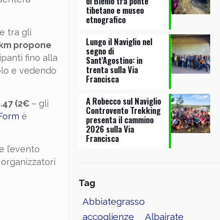
di Blenio tra ponte
tibetano e museo
etnografico
 tra gli
Lungo il Naviglio nel
 km propone
segno di
anti fino alla
Sant’Agostino: in
trenta sulla Via
rolo e vedendo
Francisca
A Robecco sul Naviglio
6.47 (2€
– gli
Controvento Trekking
Form
è
presenta il cammino
2026 sulla Via
Francisca
e l’evento
 organizzatori
Tag
Abbiategrasso
accoglienze
Albairate