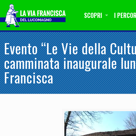
SCOPRI
I PERCOR
Evento “Le Vie della Cult
camminata inaugurale lun
Francisca