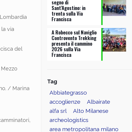
segno di
Sant’Agostino: in
trenta sulla Via
e Lombardia
Francisca
la via
A Robecco sul Naviglio
Controvento Trekking
presenta il cammino
2026 sulla Via
ncisca del
Francisca
i Mezzo
Tag
ino. / Marina
Abbiategrasso
accoglienze
Albairate
alfa srl
Alto Milanese
archeologistics
 camminatori,
area metropolitana milano