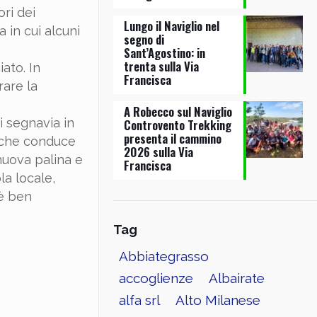
ri dei
Lungo il Naviglio nel
 in cui alcuni
segno di
Sant’Agostino: in
trenta sulla Via
ato. In
Francisca
rare la
A Robecco sul Naviglio
i segnavia in
Controvento Trekking
presenta il cammino
o che conduce
2026 sulla Via
 nuova palina e
Francisca
la locale,
 è ben
Tag
Abbiategrasso
accoglienze
Albairate
alfa srl
Alto Milanese