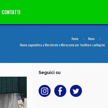
CONTATTI
Home
News
Nuova segnaletica a Marchirolo e Morazzone per facilitare i pellegrini
Seguici su