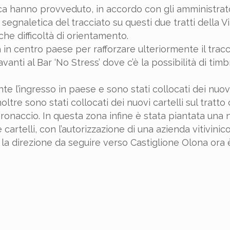
ca hanno provveduto, in accordo con gli amministrato
egnaletica del tracciato su questi due tratti della Via
he difficoltà di orientamento.
 in centro paese per rafforzare ulteriormente il tracci
nti al Bar ‘No Stress’ dove c’è la possibilità di timb
e l’ingresso in paese e sono stati collocati dei nuov
ltre sono stati collocati dei nuovi cartelli sul tratt
aronaccio. In questa zona infine è stata piantata una
cartelli, con l’autorizzazione di una azienda vitivinico
he la direzione da seguire verso Castiglione Olona ora