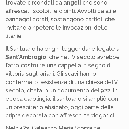
trovate circondati da
angeli
che sono
affrescati, scolpiti e dipinti. Avvolti da ali e
panneggi dorati, sostengono cartigli che
invitano a ripetere le invocazioni delle
litanie.
Il Santuario ha origini leggendarie legate a
Sant’Ambrogio
, che nel IV secolo avrebbe
fatto costruire una cappella in segno di
vittoria sugli ariani. Gli scavi hanno
confermato l’esistenza di una chiesa del V
secolo, citata in un documento del 922. In
epoca carolingia, il santuario si ampliò con
un presbiterio absidato, oggi parte della
cripta decorata con affreschi tardogotici.
Nel
1472
, Galeazzo Maria Sforza ne