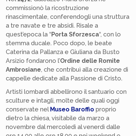
commissionò la ricostruzione
rinascimentale, conferendogli una struttura
a tre navate e tre absidi. Risale a
quest’epoca la “
Porta Sforzesca
“, con lo
stemma ducale. Poco dopo, le beate
Caterina da Pallanza e Giuliana da Busto
Arsizio fondarono l’
Ordine delle Romite
Ambrosiane
, che contribuì alla creazione di
cappelle dedicate alla Passione di Cristo.
Artisti lombardi abbellirono il santuario con
sculture e intagli, molte delle quali oggi
conservate nel
Museo Baroffio
proprio
dietro la chiesa, visitabile da marzo a
novembre dal mercoledì al venerdì dalle
ore 14.00 alle ore 18.00 e nei weekend o