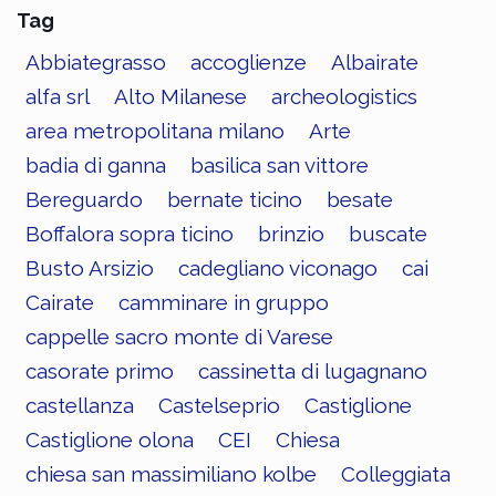
Tag
Abbiategrasso
accoglienze
Albairate
alfa srl
Alto Milanese
archeologistics
area metropolitana milano
Arte
badia di ganna
basilica san vittore
Bereguardo
bernate ticino
besate
Boffalora sopra ticino
brinzio
buscate
Busto Arsizio
cadegliano viconago
cai
Cairate
camminare in gruppo
cappelle sacro monte di Varese
casorate primo
cassinetta di lugagnano
castellanza
Castelseprio
Castiglione
Castiglione olona
CEI
Chiesa
chiesa san massimiliano kolbe
Colleggiata