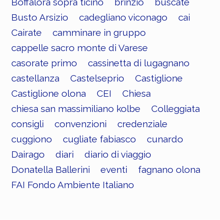
Boffalora sopra ticino
brinzio
buscate
Busto Arsizio
cadegliano viconago
cai
Cairate
camminare in gruppo
cappelle sacro monte di Varese
casorate primo
cassinetta di lugagnano
castellanza
Castelseprio
Castiglione
Castiglione olona
CEI
Chiesa
chiesa san massimiliano kolbe
Colleggiata
consigli
convenzioni
credenziale
cuggiono
cugliate fabiasco
cunardo
Dairago
diari
diario di viaggio
Donatella Ballerini
eventi
fagnano olona
FAI Fondo Ambiente Italiano