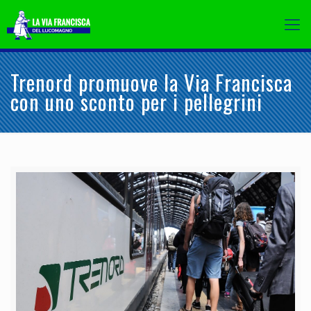
Trenord promuove la Via Francisca
con uno sconto per i pellegrini