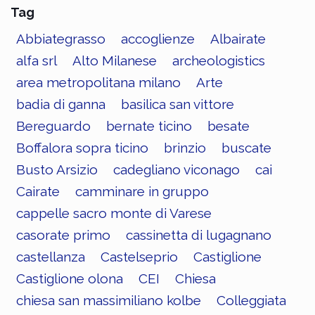
Tag
Abbiategrasso
accoglienze
Albairate
alfa srl
Alto Milanese
archeologistics
area metropolitana milano
Arte
badia di ganna
basilica san vittore
Bereguardo
bernate ticino
besate
Boffalora sopra ticino
brinzio
buscate
Busto Arsizio
cadegliano viconago
cai
Cairate
camminare in gruppo
cappelle sacro monte di Varese
casorate primo
cassinetta di lugagnano
castellanza
Castelseprio
Castiglione
Castiglione olona
CEI
Chiesa
chiesa san massimiliano kolbe
Colleggiata