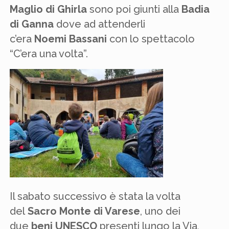
Maglio di Ghirla
sono poi giunti alla
Badia
di Ganna
dove ad attenderli
c’era
Noemi
Bassani
con lo spettacolo
“C’era una volta”.
Il sabato successivo è stata la volta
del
Sacro Monte di Varese
, uno dei
due
beni UNESCO
presenti lungo la Via,