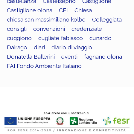
castellanza
Castelseprio
Castiglione
Castiglione olona
CEI
Chiesa
chiesa san massimiliano kolbe
Colleggiata
consigli
convenzioni
credenziale
cuggiono
cugliate fabiasco
cunardo
Dairago
diari
diario di viaggio
Donatella Ballerini
eventi
fagnano olona
FAI Fondo Ambiente Italiano